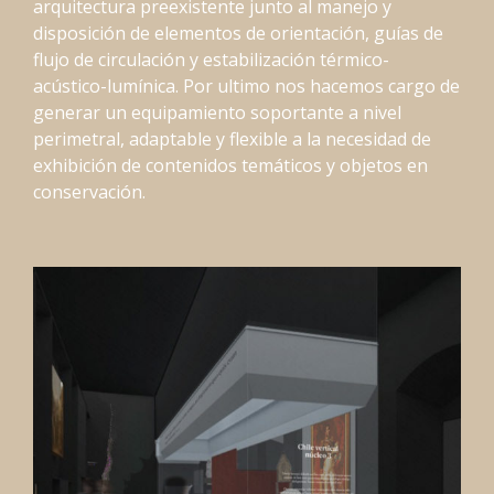
arquitectura preexistente junto al manejo y
disposición de elementos de orientación, guías de
flujo de circulación y estabilización térmico-
acústico-lumínica. Por ultimo nos hacemos cargo de
generar un equipamiento soportante a nivel
perimetral, adaptable y flexible a la necesidad de
exhibición de contenidos temáticos y objetos en
conservación.