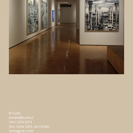
© Sumo
contacto@sumo.cl
+562 2334 3074
Don Carlos 3263, Las Condes
Santiago de Chile