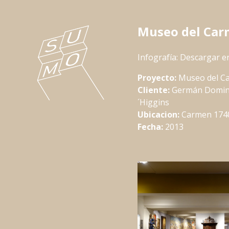
Museo del Ca
Infografía:
Descargar e
Proyecto:
Museo del C
Cliente:
Germán Doming
´Higgins
Ubicacion:
Carmen 174
Fecha:
2013