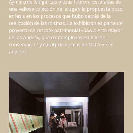
Aymara de Isluga. Las piezas fueron rescatadas de
una valiosa colección de Isluga y la propuesta puso
enfásis en los procesos que hubo detrás de la
realización de las mismas. La exhibición es parte del
proyecto de rescate patrimonial «Sawu: Arte mayor
de los Andes», que contempló investigación,
conservación y curatpría de más de 100 textiles
andinos.